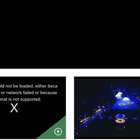
l
a
y
V
i
d
d not be loaded, either beca
 or network failed or because
e
rmat is not supported.
o
P
P
l
l