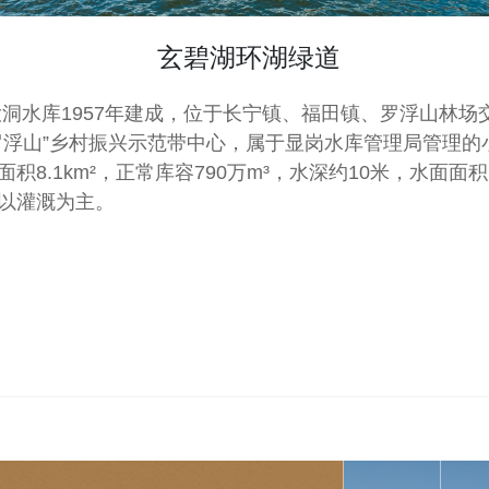
玄碧湖环湖绿道
罗浮山”乡村振兴示范带中心，属于显岗水库管理局管理的
积8.1km²，正常库容790万m³，水深约10米，水面面积
以灌溉为主。