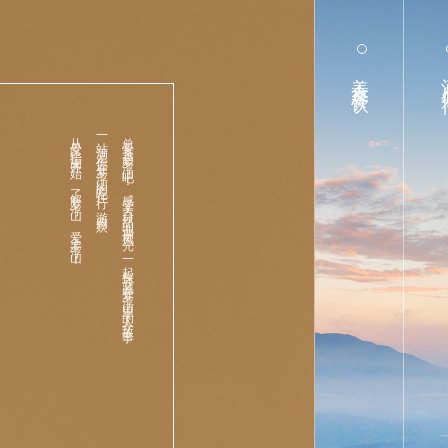
美食餐饮
酒
从景区指南开始，了解罗浮山，爱上罗浮山！
一站满足你在罗浮山的吃住行·游购娱，
总要来趟罗浮山吧！感受大自然的迤逦风光，一起探寻藏在罗浮山里的人文故事。