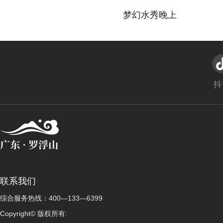
a
a
梦幻水秀晚上
y
y
V
V
i
i
抖
d
d
e
e
o
o
联系我们
综合服务热线：400—133—6399
Copyright© 版权所有: